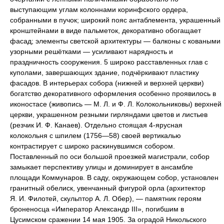
выступающим углам колоннами коринфского ордера,
собранными в пучок; широкий пояс антаблемента, украшенный
кронштейнами в виде пальметок, декоративно обогащает
фасад; элементы светской архитектуры — балконы с коваными
узорными решётками — усиливают нарядность и
праздничность сооружения. 5 широко расставленных глав с
куполами, завершающих здание, подчёркивают пластику
фасадов. В интерьерах собора (нижней и верхней церкви)
богатство декоративного оформления особенно проявилось в
иконостасе (живопись — М. Л. и Ф. Л. Колокольниковы) верхней
церкви, украшенном резными гирляндами цветов и листьев
(резчик И. Ф. Канаев). Отдельно стоящая 4-ярусная
колокольня с шпилем (1756—58) своей вертикалью
контрастирует с широко раскинувшимся собором.
Поставленный по оси большой проезжей магистрали, собор
замыкает перспективу улицы и доминирует в ансамбле
площади Коммунаров. В саду, окружающем собор, установлен
гранитный обелиск, увенчанный фигурой орла (архитектор
Я. И. Филотей, скульптор А. Л. Обер), — памятник героям
броненосца «Император Александр III», погибшим в
Цусимском сражении 14 мая 1905. За оградой Никольского